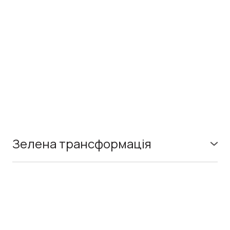
Зелена трансформація
Зелена трансформація — це перехід до сталого
розвитку міст через екологічні рішення, ефективне
використання ресурсів та нові технології. Для України
вона особливо важлива під час відбудови, адже
допомагає наблизитись до стандартів ЄС, зменшити
залежність від викопного палива та зробити міста
стійкими до майбутніх викликів. Це про відбудову з