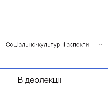
Соціально-культурні аспекти
У центрі відновлення — не тільки структура міста, а й
життя, яке в ньому відбувається. Люди, їхні історії,
місця, що мають значення, — усе це формує відчуття
дому. Коли враховуємо локальні сенси, слухаємо
громаду й створюємо простори, де зручно різним
людям, тоді місто оживає не лише фізично, а й
Відеолекції
емоційно.