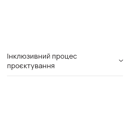
Інклюзивний процес
проєктування
Від того, як приймаються рішення — хто бере участь,
чий досвід враховується, наскільки відкритим є процес
— залежить, якими будуть наші простори. Коли громади
справді впливають на зміни, середовище стає
зручнішим, зрозумілішим і ближчим до людей. Щоб це
працювало, важливі прозорі правила, довіра між
учасниками та співпраця між мешканцями, фахівцями й
владою.