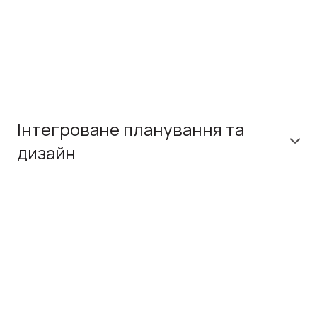
Інтегроване планування та
дизайн
Це підхід, який поєднує просторове мислення з
інфраструктурою, мобільністю, екологією, безпекою,
економікою та управлінням. У контексті післявоєнної
відбудови він допомагає уникати розрізнених рішень і
створювати міське середовище, яке є цілісним, стійким
і зручним для життя. Його основа — міждисциплінарна
співпраця, узгоджене бачення розвитку та пріоритет
якості життя.