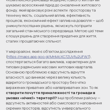
шукаємо всеосяжний підхід до оновлення житлового
фонду, який враховує різні аспекти: просторову та
технічну якість, соціальний вплив, ефективність
процесів, економічний ефект і вплив на довкілля — щоб
уникнути поспішних рішень, які можуть погіршити
загальний стан міського середовища. Метою цієї теми
є пошук рішень для створення придатних для життя,
сталих і процвітаючих спільнот.
У мікрорайоні, який є об'єктом дослідження
(
https://maps.app.goo.gl/MnMcXC7ZUVfu2UFW7
),
спостерігається багато викликів, характерних для
типових радянських масових житлових кварталів.
Основною проблемою є відсутність відчуття
власності, що виникає через велику кількість
відкритого громадського простору без чітко
виражених приватних або напівприватних зон. То як
створити почуття приналежності та громади в
умовах «нічиєї» території?
Інші проблеми району —
відсутність активностей або смислового наповнення
окремих просторів, відсутність універсального