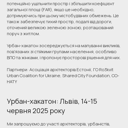
потенційно ущільнити простір і збільшити коефіцієнт
загальної площі (FAR), якщо це необхідно,
дотримуючись при цьому містобудівних обмежень. Це
також забезпечує тихий простір, подалі від дороги,
оточений великою зеленою зоною, розташований
поруч з житлом.
Урбан-хакатон зосереджується на мапуванні викликів,
пов'язаних зі стійкими групами населення, особливо
ВПО та жінками, і пропонує просторові рішення для них.
Партнери: Асоціація архітекторів Естонії, ГО Ro3kvit
Urban Coalition for Ukraine, Shared City Foundation, CO-
HATY
Урбан-хакатон: Львів, 14-15
червня 2025 року
Ми запрошуємо до участі архітекторів, урбаністів,