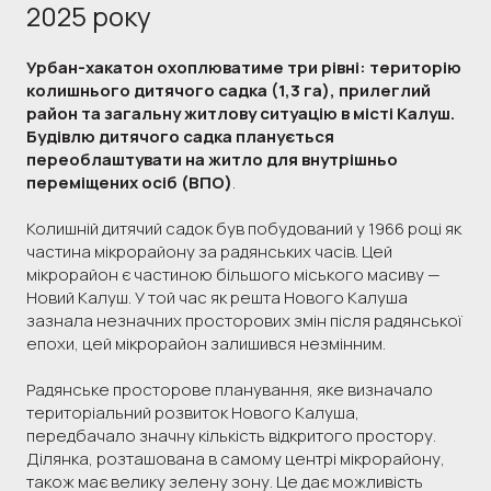
2025 року
Урбан-хакатон охоплюватиме три рівні: територію
колишнього дитячого садка (1,3 га), прилеглий
район та загальну житлову ситуацію в місті Калуш.
Будівлю дитячого садка планується
переоблаштувати на житло для внутрішньо
переміщених осіб (ВПО)
.
Колишній дитячий садок був побудований у 1966 році як
частина мікрорайону за радянських часів. Цей
мікрорайон є частиною більшого міського масиву —
Новий Калуш. У той час як решта Нового Калуша
зазнала незначних просторових змін після радянської
епохи, цей мікрорайон залишився незмінним.
Радянське просторове планування, яке визначало
територіальний розвиток Нового Калуша,
передбачало значну кількість відкритого простору.
Ділянка, розташована в самому центрі мікрорайону,
також має велику зелену зону. Це дає можливість