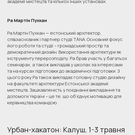
академії мистецтв та кількох інших установах.
Ра Мартін Пухкан
Ра Мартін Пухкан — естонський архітектор,
співзасновник і партнер студії TÄNA. Основний фокус
його роботи та студії – громадський простір та
демократичний дизайн. Використання архітектури як
інструменту перерозподілу. Ра брав участь у багатьох
семінарах, а також викладав у школах за інтересами
та на курсах підготовки до академічної підготовки. З
цього року Ра також викладає головну студію дизайну
на факультеті архітектури Естонської академії
мистецтв. Зацікавленість у поєднанні викладання та
допомоги Україні – це те, що об’єднує мотивацію для
керівництва командою.
Урбан-хакатон: Калуш, 1-3 травня