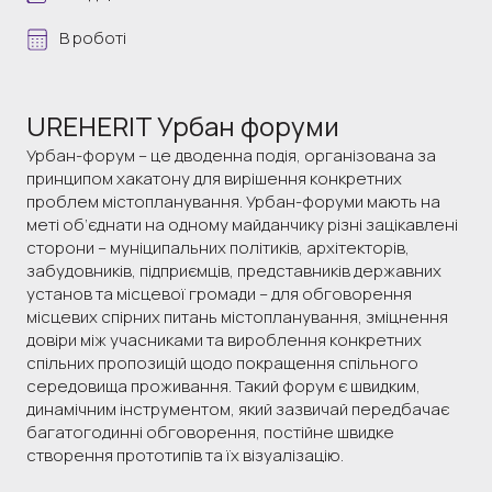
В роботі
UREHERIT Урбан форуми
Урбан-форум – це дводенна подія, організована за
принципом хакатону для вирішення конкретних
проблем містопланування. Урбан-форуми мають на
меті об’єднати на одному майданчику різні зацікавлені
сторони – муніципальних політиків, архітекторів,
забудовників, підприємців, представників державних
установ та місцевої громади – для обговорення
місцевих спірних питань містопланування, зміцнення
довіри між учасниками та вироблення конкретних
спільних пропозицій щодо покращення спільного
середовища проживання. Такий форум є швидким,
динамічним інструментом, який зазвичай передбачає
багатогодинні обговорення, постійне швидке
створення прототипів та їх візуалізацію.