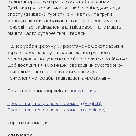
жодної інфраструктури, а тому є небезпечним.
Декілька груп користувачів – любителі водних видів
спорту (дайвери), туристи, сімʼї з дітьми та групи
молодих людей, які бажають гарно провести час на
природі – всі зацікавлені в цій місцевості, але мають
різні та часто суперечливі інтереси.
Під час урбан-форуму ми розглянемо Соколовський
кар’єр через призму інтересів різних груп його
користувачів і подумаємо про його можливе майбутнє,
щоб дослідити, чи може цей своєрідний рукотворно-
природний ландшафт служити місцем для
психологічної реабілітації людей в умовах війни.
Повна програма форумів за
посиланням
.
Презентації напрацювань команд (English)
Презентації напрацювань команд (Ukrainian)
Керівники команд:
Улар Марк