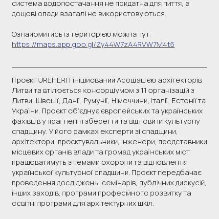
система водопостачання не придатна для пиття, а
дощові опади взагалі не використовуються.
Ознайомитись із територією можна тут:
https://maps.app.goo.gl/Zy44W7zA4RVW7M4t6
Проєкт UREHERIT ініційований Асоціацією архітекторів
Литви та втілюється консорціумом з 11 організацій з
Литви, Швеції, Данії, Румунії, Німеччини, Італії, Естонії та
України. Проєкт об’єднує європейських та українських
фахівців у прагненні зберегти та відновити культурну
спадщину. У його рамках експерти зі спадщини,
архітектори, проєктувальники, інженери, представники
місцевих органів влади та громад українських міст
працюватимуть з темами охорони та відновлення
української культурної спадщини. Проєкт передбачає
проведення досліджень, семінарів, публічних дискусій,
інших заходів, програми професійного розвитку та
освітні програми для архітектурних шкіл.