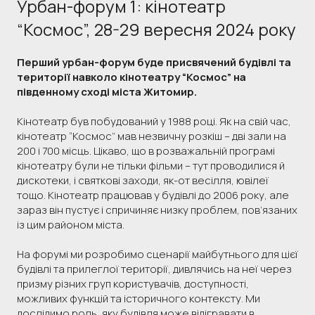
Урбан-форум 1: кінотеатр
“Космос”, 28-29 вересня 2024 року
Перший урбан-форум буде присвячений будівлі та
території навколо кінотеатру “Космос” на
південному сході міста Житомир.
Кінотеатр був побудований у 1988 році. Як на свій час,
кінотеатр “Космос” мав незвичну розкіш – дві зали на
200 і 700 місць. Цікаво, що в розважальній програмі
кінотеатру були не тільки фільми – тут проводилися й
дискотеки, і святкові заходи, як-от весілля, ювілеї
тощо. Кінотеатр працював у будівлі до 2006 року, але
зараз він пустує і спричиняє низку проблем, пов’язаних
із цим районом міста.
На форумі ми розробимо сценарії майбутнього для цієї
будівлі та прилеглої території, дивлячись на неї через
призму різних груп користувачів, доступності,
можливих функцій та історичного контексту. Ми
дослідимо роль, яку будівля може відігравати в