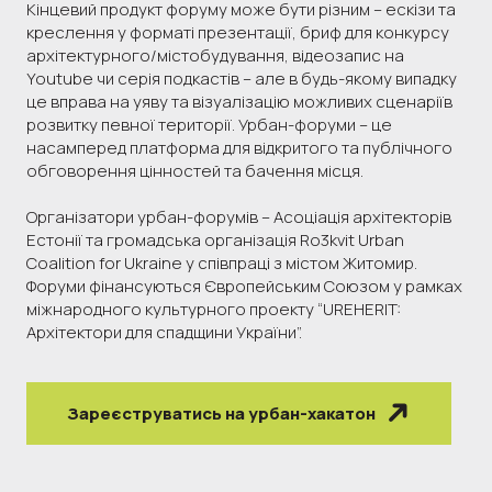
Кінцевий продукт форуму може бути різним – ескізи та
креслення у форматі презентації, бриф для конкурсу
архітектурного/містобудування, відеозапис на
Youtube чи серія подкастів – але в будь-якому випадку
це вправа на уяву та візуалізацію можливих сценаріїв
розвитку певної території. Урбан-форуми – це
насамперед платформа для відкритого та публічного
обговорення цінностей та бачення місця.
Організатори урбан-форумів – Асоціація архітекторів
Естонії та громадська організація Ro3kvit Urban
Coalition for Ukraine у ​​співпраці з містом Житомир.
Форуми фінансуються Європейським Союзом у рамках
міжнародного культурного проекту “UREHERIT:
Архітектори для спадщини України”.
Зареєструватись на урбан-хакатон