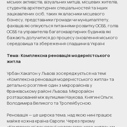
міських активістів, візуальних митців, місцевих жителів,
студентів архітектурних спеціальностей та інших
зацікавлених осіб, таких як власники місцевого
бізнесу, представники громади чи муніципалітету,
фахівців які опікуються питаннями розвитку ОСББ, голів
ОСББ та управителів багатоквартирних будинків які
бажають долучитися до процесу оновлення міського
середовища та збереження спадщини в Україні
Тема: Комплексна реновація модерністського
житла
Урбан Хакатон у Львові зосереджується на темі
«Комплексна реновація модерністського житла» та
детально розгляне один з мікрорайонів у
Франківському районі Львова. Мікрорайон
розташований між вулицями Наукова, Княгині Ольги,
Володимира Великого та Тролейбусною.
Реновація — це широка тема, над якою нині працює
майже кожна країна Європи. Через призму
«Комплексної реновації модерністського житла» ми