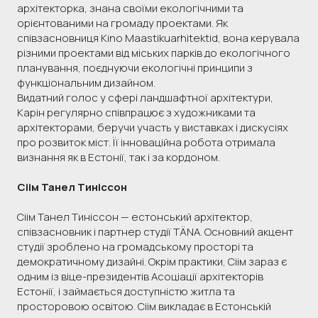
архітекторка, знана своїми екологічними та
орієнтованими на громаду проектами. Як
співзасновниця Kino Maastikuarhitektid, вона керувала
різними проектами від міських парків до екологічного
планування, поєднуючи екологічні принципи з
функціональним дизайном.
Видатний голос у сфері ландшафтної архітектури,
Карін регулярно співпрацює з художниками та
архітекторами, беручи участь у виставках і дискусіях
про розвиток міст. Її інноваційна робота отримала
визнання як в Естонії, так і за кордоном.
Сіім Танел Тиніссон
Сіім Танел Тиніссон — естонський архітектор,
співзасновник і партнер студії TÄNA. Основний акцент
студії зроблено на громадському просторі та
демократичному дизайні. Окрім практики, Сіім зараз є
одним із віце-президентів Асоціації архітекторів
Естонії, і займається доступністю житла та
просторовою освітою. Сіім викладає в Естонській