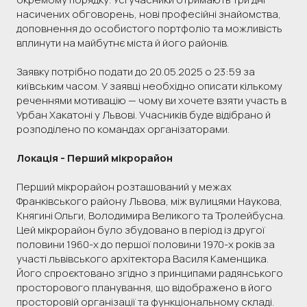
насичених обговорень, нові професійні знайомства,
доповнення до особистого портфоліо та можливість
вплинути на майбутнє міста й його районів.
Заявку потрібно подати до 20.05.2025 о 23:59 за
київським часом. У заявці необхідно описати кількому
реченнями мотивацію — чому ви хочете взяти участь в
Урбан Хакатоні у Львові. Учасників буде відібрано й
розподілено по командах організаторами.
Локація - Перший мікрорайон
Перший мікрорайон розташований у межах
Франківського району Львова, між вулицями Наукова,
Княгині Ольги, Володимира Великого та Тролейбусна.
Цей мікрорайон було збудовано в період із другої
половини 1960-х до першої половини 1970-х років за
участі львівського архітектора Василя Каменщикa.
Його спроєктовано згідно з принципами радянського
просторового планування, що відображено в його
просторовій організації та функціональному складі.