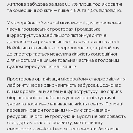
Житлова забудова займає 86,7% площі, тоді як освітні
та комерційні об'єкти — лише 4,8% та 4,5% відповідно.
У мікрорайоні обмежені можливості для проведення
часу в громадських просторах. Громадська
інфраструктура здебільшого підтримує дитяче
дозвілля — всі рекреаційні зони орієнтовані на дітей.
Найбільша активність зосереджена в центрі району,
де спостерігається невелика кількість комерційної
діяльності. Саме ця центральна частина є головним
вузлом пересування мешканців.
Просторова організація мікрорайону створює відчуття
лабіринту через одноманітність забудови. Водночас
він має розвинену зелену інфраструктуру, що сприяє
біорізноманіттю, забезпечує комфортні акустичні
умови та позитивно впливає на якість повітря. Попри ці
переваги, район головним чином є споживачем
ресурсів, нічого не продукуючи. Будівлі не відповідають
стандартам сталого розвитку, мають низьку
енергоефективність і високі тепловтрати. Застаріла