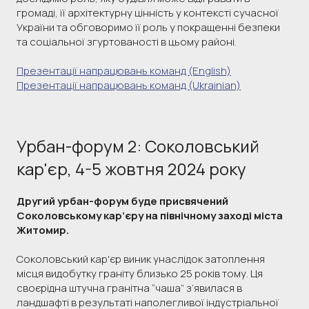
громаді, її архітектурну цінність у контексті сучасної
України та обговоримо її роль у покращенні безпеки
та соціальної згуртованості в цьому районі.
Презентації напрацювань команд (English)
Презентації напрацювань команд (Ukrainian)
Урбан-форум 2: Соколовський
кар'єр, 4-5 жовтня 2024 року
Другий урбан-форум буде присвячений
Соколовському кар’єру на північному заході міста
Житомир.
Соколовський кар'єр виник унаслідок затоплення
місця видобутку граніту близько 25 років тому. Ця
своєрідна штучна гранітна “чаша” з’явилася в
ландшафті в результаті наполегливої індустріальної ​​