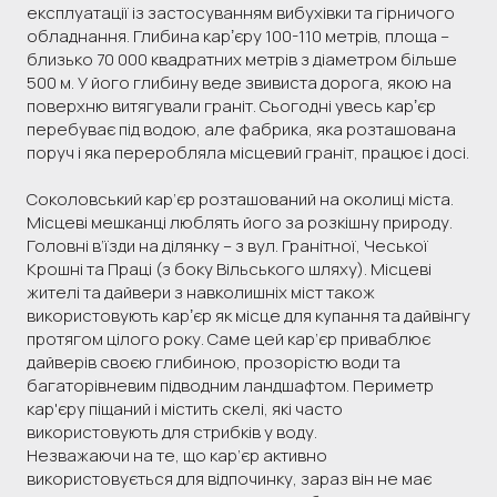
експлуатації із застосуванням вибухівки та гірничого
обладнання. Глибина карʼєру 100-110 метрів, площа –
близько 70 000 квадратних метрів з діаметром більше
500 м. У його глибину веде звивиста дорога, якою на
поверхню витягували граніт. Сьогодні увесь карʼєр
перебуває під водою, але фабрика, яка розташована
поруч і яка переробляла місцевий граніт, працює і досі.
Соколовський кар’єр розташований на околиці міста.
Місцеві мешканці люблять його за розкішну природу.
Головні в’їзди на ділянку – з вул. Гранітної, Чеської
Крошні та Праці (з боку Вільського шляху). Місцеві
жителі та дайвери з навколишніх міст також
використовують карʼєр як місце для купання та дайвінгу
протягом цілого року. Саме цей кар’єр приваблює
дайверів своєю глибиною, прозорістю води та
багаторівневим підводним ландшафтом. Периметр
кар'єру піщаний і містить скелі, які часто
використовують для стрибків у воду.
Незважаючи на те, що кар’єр активно
використовується для відпочинку, зараз він не має