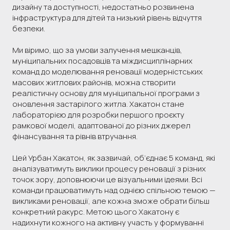
дизайну та доступності, недостатньо розвинена
інфраструктура для дітей та низький рівень відчуття
безпеки.
Ми віримо, що за умови залучення мешканців,
муніципальних посадовців та міждисциплінарних
команд до моделювання реновації модерністських
масових житлових районів, можна створити
реалістичну основу для муніципальної програми з
оновлення застарілого житла. Хакатон стане
лабораторією для розробки першого проєкту
рамкової моделі, адаптованої до різних джерел
фінансування та рівнів втручання.
Цей Урбан Хакатон, як зазвичай, об’єднає 5 команд, які
аналізуватимуть виклики процесу реновації з різних
точок зору, доповнюючи це візуальними ідеями. Всі
команди працюватимуть над однією спільною темою —
викликами реновації, але кожна зможе обрати більш
конкретний ракурс. Метою цього Хакатону є
надихнути кожного на активну участь у формуванні