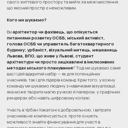
свого життєвого простору та вийти за межі мислення,
що якісний простір є неможливим.
Кого ми шукаємо?
Ви
архітектор чи фахівець, що опікується
питаннями розвитку ОСББ, міський активіст,
голова ОСББ чи управитель багатоквартирного
будинку; урбаніст, візуальний митець, мешканець
Львова, ВПО, що живе у Львові, студент
архітектури чи просто зацікавлені в інклюзивних
методах міського планування
? Тоді ми шукаємо саме
вас! Цей відкритий набір — як для потенційних
учасників, так і для лідерів команд. Крім того, у кожну
команду ми шукаємо людину з навичками візуалізації,
яка може творити магію ручкою й папером, у графічних
рендерах або навіть цифровому колажі.
Участь в Урбан Хакатоні є добровільною, і витрати
учасників не компенсуються, проте існують
можливості знайти фінансування для участі в
окремому порядку. Усі учасники отримають три дні