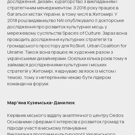
дослідження, дизайн, кураторство з викладанням і
стратегічним менеджментом. З 2016 року працює в
багатьох містах України, в тому числі в Житомирі. У
2018 році видавництво NAI опублікувало її докторське
дослідження про розвиток культурних місць у
мережевому суспільстві Spaces of Culture. Зараз вона
проводить дослідження культурних стратегій та
громадського простору для Ro3kvit, Urban Coalition for
Ukraine. Також вона працює як художник разом з
українськими дизайнерами. Оскільки кілька років тому я
займався дослідженнями культурних і міських
стратегій у Житомирі, я відчуваю зв’язок із містом і
темою, тому з нетерпінням чекаю бути лідером
команди на форумі.
Марʼяна Куземська-Данилюк
Керівник міського відділу аналітичного центру Cedos.
Основними сферами її інтересів є розвиток громад та
підходи участі в міському плануванні.
Викладачка програми культурології Українського