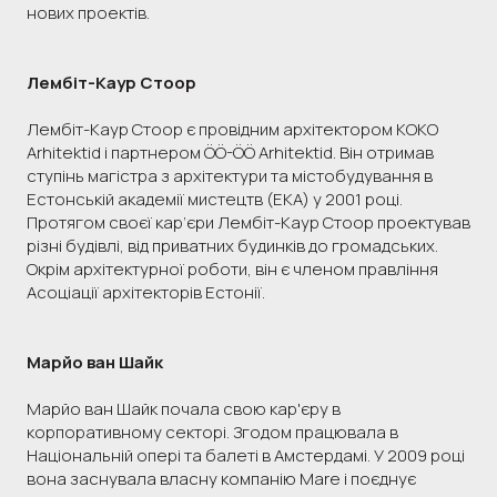
нових проектів.
Лембіт-Каур Стоор
Лембіт-Каур Стоор є провідним архітектором KOKO
Arhitektid і партнером ÖÖ-ÖÖ Arhitektid. Він отримав
ступінь магістра з архітектури та містобудування в
Естонській академії мистецтв (EKA) у 2001 році.
Протягом своєї кар’єри Лембіт-Каур Стоор проектував
різні будівлі, від приватних будинків до громадських.
Окрім архітектурної роботи, він є членом правління
Асоціації архітекторів Естонії.
Марйо ван Шайк
Марйо ван Шайк почала свою кар'єру в
корпоративному секторі. Згодом працювала в
Національній опері та балеті в Амстердамі. У 2009 році
вона заснувала власну компанію Mare і поєднує