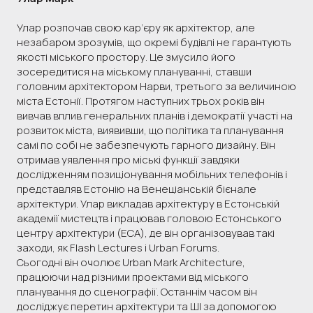
Улар розпочав свою кар’єру як архітектор, але
незабаром зрозумів, що окремі будівлі не гарантують
якості міського простору. Це змусило його
зосередитися на міському плануванні, ставши
головним архітектором Нарви, третього за величиною
міста Естонії. Протягом наступних трьох років він
вивчав вплив генеральних планів і демократії участі на
розвиток міста, виявивши, що політика та планування
самі по собі не забезпечують гарного дизайну. Він
отримав уявлення про міські функції завдяки
дослідженням позиціонування мобільних телефонів і
представляв Естонію на Венеціанській бієнале
архітектури. Улар викладав архітектуру в Естонській
академії мистецтв і працював головою Естонського
центру архітектури (ECA), де він організовував такі
заходи, як Flash Lectures і Urban Forums.
Сьогодні він очолює Urban Mark Architecture,
працюючи над різними проектами від міського
планування до сценографії. Останнім часом він
досліджує перетин архітектури та ШІ за допомогою