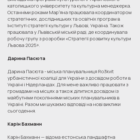
католицького університету та культурна менеджерка.
Останніми роками Марʼяна працювала координатором
стратегічних, дослідницьких та освітніх програм в
Інституті стратегії культури у Львові, Україна. Також
працювала у Львівській міській раді, де координувала
робочу групу з розробки «Стратегії розвитку культури
Львова 2025».
Дарина Пасюта
Дарина Пасюта - міська планувальниця Ro3kvit
урбаністичної коаліції для України з досвідом роботи в
Україні і Нідерландах. Для мене важливо працювати з
громадами на місцях а також ділитися досвідом із
майбутніми поколіннями міських планувальників в
Україні. Разом ми шукаємо відповіді на нові виклики
сьогодення.
Карін Бахманн
Карін Бахманн — відома естонська ландшафтна