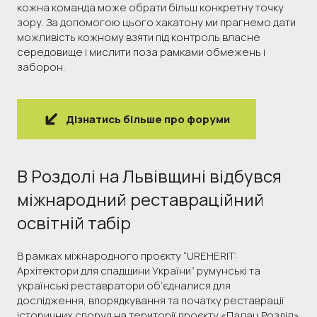
кожна команда може обрати більш конкретну точку
зору. За допомогою цього хакатону ми прагнемо дати
можливість кожному взяти під контроль власне
середовище і мислити поза рамками обмежень і
заборон.
Дізнатись більше про форуми
В Роздолі на Львівщині відбувся
міжнародний реставраційний
освітній табір
В рамках міжнародного проєкту “UREHERIT:
Архітектори для спадщини України” румунські та
українські реставратори об’єдналися для
дослідження, впорядкування та початку реставрації
історичних споруд на території проєкту «Палац Розділ»