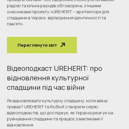
радою та кілька раундів обговорень з іншими
учасниками проекту «UREHERIT – архітектори для
спадщини в Україні: відтворення ідентичності та
пам’яті».
Переглянути звіт
Відеоподкаст UREHERIT: про
відновлення культурної
спадщини під час війни
Як відновлювати культурну спадщину, коли війна
триває? UREHERIT та Ro3kvit створили серію
відеоподкастів, що досліджує, як Україна реагує на
руйнування спадщини та працює з викликами її
відновлення.