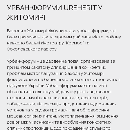
УРБАН-ФОРУМИ UREHERIT У
ЖИТОМИРІ
Восени у Житомирі відбулись два урбан-форуми, які
були присвячені двом окремим районам міста: району
навколо будівлі кінотеатру “Космос” та
Соколовського кар’єру.
Урбан-форум – це дводенна подія, організована за
принципом хакатону для вирішення конкретних
проблем містопланування. Заходи у Житомирі
фокусувались на баченні міста в контексті повоєнної
відбудови України. Урбан-форуми мають на меті
об’єднати на одному майданчику різні зацікавлені
сторони – муніципальних політиків, архітекторів,
забудовників, підприємців, представників державних
установ та місцевої громади – для обговорення
місцевих спірних питань містопланування, зміцнення
довіри між учасниками та вироблення конкретних
спільних пропозицій щодо покращення спільного