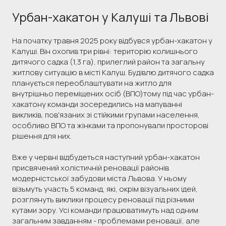
Урбан-хакатон у Калуші та Львові
На початку травня 2025 року відбувся урбан-хакатон у
Калуші. Він охопив три рівні: територію колишнього
дитячого садка (1,3 га), прилеглий район та загальну
житлову ситуацію в місті Калуш. Будівлю дитячого садка
планується переоблаштувати на житло для
внутрішньо переміщених осіб (ВПО)тому під час урбан-
хакатону команди зосередились на мапуванні
викликів, пов'язаних зі стійкими групами населення,
особливо ВПО та жінками та пропонували просторові
рішення для них.
Вже у червні відбудеться наступний урбан-хакатон
присвячений холістичній реновації районів
модерністської забудови міста Львова. У ньому
візьмуть участь 5 команд, які, окрім візуальних ідей,
розглянуть виклики процесу реновації під різними
кутами зору. Усі команди працюватимуть над одним
загальним завданням - проблемами реновації, але