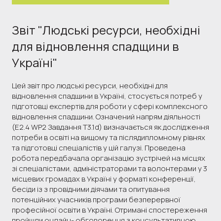
Звіт "Людські ресурси, необхідні
для відновлення спадщини в
Україні"
Цей звіт про людські ресурси, необхідні для
відновлення спадщини в Україні, стосується потреб у
підготовці експертів для роботи у сфері комплексного
відновлення спадщини. Означений напрям діяльності
(E2.4 WP2 Завдання T3.1d) визначається як дослідження
потреби в освіті на вищому та післядипломному рівнях
та підготовці спеціалістів у цій галузі. Проведена
робота передбачала організацію зустрічей на місцях
зі спеціалістами, адміністраторами та волонтерами у 3
місцевих громадах в Україні у форматі конференції,
бесіди із з провідними діячами та опитування
потенційних учасників програми безперервної
професійної освіти в Україні. Отримані спостереження
пройшли онлайн- обговорення з консультативною