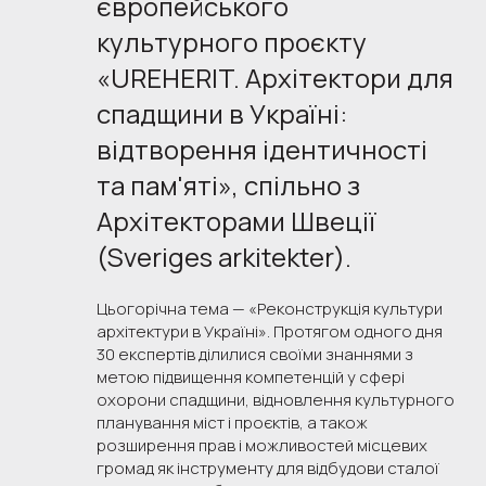
європейського 
культурного проєкту 
«UREHERIT. Архітектори для 
спадщини в Україні: 
відтворення ідентичності 
та пам'яті», спільно з 
Архітекторами Швеції 
(Sveriges arkitekter).
Цьогорічна тема — «Реконструкція культури
архітектури в Україні». Протягом одного дня
30 експертів ділилися своїми знаннями з
метою підвищення компетенцій у сфері
охорони спадщини, відновлення культурного
планування міст і проєктів, а також
розширення прав і можливостей місцевих
громад як інструменту для відбудови сталої