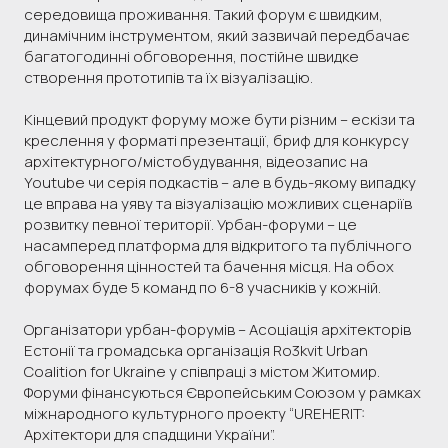
середовища проживання. Такий форум є швидким,
динамічним інструментом, який зазвичай передбачає
багатогодинні обговорення, постійне швидке
створення прототипів та їх візуалізацію.
Кінцевий продукт форуму може бути різним – ескізи та
креслення у форматі презентації, бриф для конкурсу
архітектурного/містобудування, відеозапис на
Youtube чи серія подкастів – але в будь-якому випадку
це вправа на уяву та візуалізацію можливих сценаріїв
розвитку певної території. Урбан-форуми – це
насамперед платформа для відкритого та публічного
обговорення цінностей та бачення місця. На обох
форумах буде 5 команд по 6-8 учасників у кожній.
Організатори урбан-форумів – Асоціація архітекторів
Естонії та громадська організація Ro3kvit Urban
Coalition for Ukraine у ​​співпраці з містом Житомир.
Форуми фінансуються Європейським Союзом у рамках
міжнародного культурного проекту “UREHERIT:
Архітектори для спадщини України”.