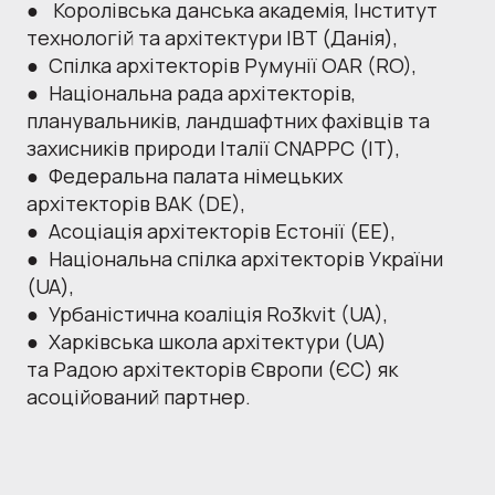
● Королівська данська академія, Інститут
технологій та архітектури IBT (Данія),
● Спілка архітекторів Румунії OAR (RO),
● Національна рада архітекторів,
планувальників, ландшафтних фахівців та
захисників природи Італії CNAPPC (ІТ),
● Федеральна палата німецьких
архітекторів BAK (DE),
● Асоціація архітекторів Естонії (EE),
● Національна спілка архітекторів України
(UA),
● Урбаністична коаліція Ro3kvit (UA),
● Харківська школа архітектури (UA)
та Радою архітекторів Європи (ЄС) як
асоційований партнер.