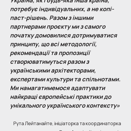
Україна, як і будь-яка інша країна,
потребує індивідуальних, а не копі-
паст-рішень. Разом з іншими
партнерами проєкту ми з самого
початку домовилися дотримуватися
принципу, що всі методології,
рекомендації та пропозиції
створюватимуться разом з
українськими архітекторами,
експертами культури та спільнотами.
Ми намагатимемося адаптувати
найкращі європейські практики до
унікального українського контексту»
Рута Лейтанайте, ініціаторка та координаторка