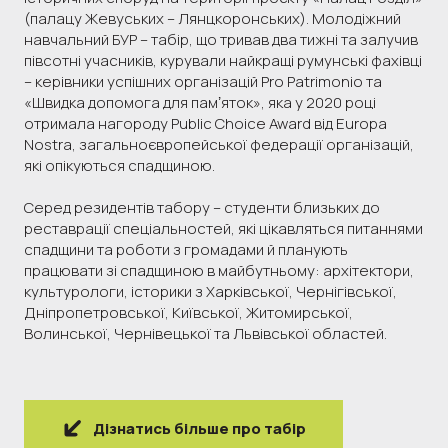
(палацу Жевуських – Лянцкоронських). Молодіжний
навчальний БУР – табір, що тривав два тижні та залучив
півсотні учасників, курували найкращі румунські фахівці
– керівники успішних організацій Pro Patrimonio та
«Швидка допомога для памʼяток», яка у 2020 році
отримала нагороду Public Choice Award від Europa
Nostra, загальноєвропейської федерації організацій,
які опікуються спадщиною.
Серед резидентів табору – студенти близьких до
реставрації спеціальностей, які цікавляться питаннями
спадщини та роботи з громадами й планують
працювати зі спадщиною в майбутньому: архітектори,
культурологи, історики з Харківської, Чернігівської,
Дніпропетровської, Київської, Житомирської,
Волинської, Чернівецької та Львівської областей.
Дізнатись більше про табір