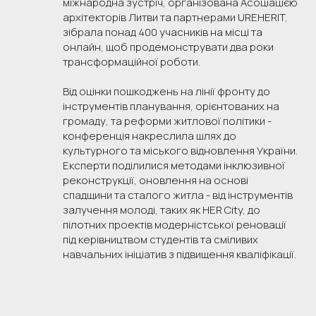
міжнародна зустріч, організована Асоціацією
архітекторів Литви та партнерами UREHERIT,
зібрала понад 400 учасників на місці та
онлайн, щоб продемонструвати два роки
трансформаційної роботи.
Від оцінки пошкоджень на лінії фронту до
інструментів планування, орієнтованих на
громаду, та реформи житлової політики -
конференція накреслила шлях до
культурного та міського відновлення України.
Експерти поділилися методами інклюзивної
реконструкції, оновлення на основі
спадщини та сталого житла - від інструментів
залучення молоді, таких як HER City, до
пілотних проектів модерністської реновації
під керівництвом студентів та сміливих
навчальних ініціатив з підвищення кваліфікації.