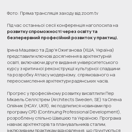
Фото: Пряма трансляція заходу від zoom.tv
Під час останньої сесії конференція наголосила на
розвитку спроможності через освіту та
безперервний професійний розвиток у практиці.
Ірина Мацевко та Дар'я Ожиганова (ХША, Україна)
представили ключові досягнення в архітектурній
освіті, включаючи друге видання університетського
курсу з критичної реконструкції культурної спадщини
та розробку Атласу модернізму, спрямованого на
переосмислення архітектури радянських часів.
Прогрес у професійному розвитку висвітлили Пер
Мікаель Селлстрем (Architects Sweden, SE) та Олена
Олійник (НСАУ, UKR), які поділилися новинами про
програму CPD (Continuing Professional Development),
розроблену спільно Швецією та Україною. Програма
навчає архітекторів та планувальників сталим,
інклюзивним практикам відновлення, що ґрунтуються