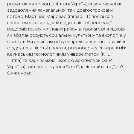
розвиток житлової політики в Україні, спрямованої на
задоволення як нагальних, так і довгострокових
потреб. Мартінас Марозас (mmap, LT) поділився
проєктом рекомендацій щодо цілісної реновації
модерністських житлових районів, пропагуючи підходи,
які збалансовують соціальну, культурну та екологічну
сталість. На сесії також були представлені інноваційні
студентські пілотні проєкти, розроблені у співпраці між
Каунаським технологічним університетом (KTU,
Литва) та Харківською школою архітектури (ХША,
Україна), які презентували Рута Славінскайте та Дар'я
Ожиганова.