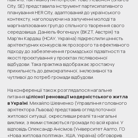
City, SE) представила інструмент партисипативного
планування HER City, адаптований до українського
контексту, наголошуючи на залученні молоді та
маргіналізованих груп до спільного творення свого
середовища. Даніель Фогеншух (BKZT, Австрія) та
Мар'ян Кардаш (НСАУ, Україна) підкреслили цінність
архітектурних конкурсів як прозорого та ефективного
підходу до забезпечення громадської підзвітності та
якості проєктування у проєктах післявоєнної
відбудови. Така практика відображає зростаючу
прихильність до демократичної, інклюзивної та
чутливої до потреб громади відбудови.
На конференції також розглядалося нагальне
питання
цілісної реновації модерністського житла
в Україні
. Михайло Шевченко (Управління головного
архітектора Львова) представив огляд поточної
житлової ситуації, окресливши реалії та нагальні
виклики, з якими стикаються громади по всій країні. У
відповідь Олександр Анісімов (Університет Аалто, ГО
«Нова житлова політика», ХША, Україна) обговорив