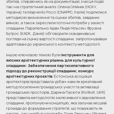
збитків, спираючись як на документацію з місця подій,
так і на стратегічний аналіз. Олена Олійник (НСКУ,
Україна) та Марчеліо Россі (CNAPPC, Італія) поділилися
методикою визначення та оцінки збитків, завданих
війною, а також окреслили поточні потреби у захисті
спадщини. Паралельно Адам Лінде Нільсен, Фрузіна
Бутрос (KADK, Данія) обговорили скандинавські
погляди на оцінку вартості спадщини, запропонувавши
адаптовані до українського контексту методології.
Іншою ключовою темою були
інструменти для
якісних архітектурних рішень для культурної
спадщини: Забезпечення партисипативного
підходу до реконструкції спадщини; конкурс
архітектурних проєктів.
Естонська асоціація
архітекторів представила урбан-хаки як креативний
метод посилення громадської участі та активізації
громадських просторів. Дарина Пасюта (Ro3kvit, UKR)
представила методологію інклюзивного відновлення
спадщини, пропонуючи концепцію, яка залучає місцеві
громади до формування стратегій, що поважають як
пам'ять, так і майбутні потреби. Тове Левонен (Shared