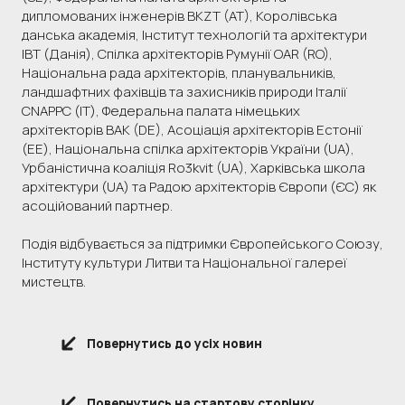
дипломованих інженерів BKZT (AT), Королівська
данська академія, Інститут технологій та архітектури
IBT (Данія), Спілка архітекторів Румунії OAR (RO),
Національна рада архітекторів, планувальників,
ландшафтних фахівців та захисників природи Італії
CNAPPC (ІТ), Федеральна палата німецьких
архітекторів BAK (DE), Асоціація архітекторів Естонії
(EE), Національна спілка архітекторів України (UA),
Урбаністична коаліція Ro3kvit (UA), Харківська школа
архітектури (UA) та Радою архітекторів Європи (ЄС) як
асоційований партнер.
Подія відбувається за підтримки Європейського Союзу,
Інституту культури Литви та Національної галереї
мистецтв.
Повернутись до усіх новин
Повернутись на стартову сторінку