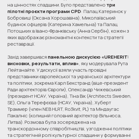
на цінностях спадщини. Було представлено
три
пілотні проєкти програми CPD
: Палац Катеринок у
Бобровиці (Оксана Хорошавіна), Миколаївський
будинок офіцерів (Катерина Хамельна) та Палац
Потоцьких в Івано-Франківську (Анна Сербін), кожен з
яких відображає різноманітні контексти та стратегії
реставрації.
Захід завершився
панельною дискусією «UREHERIT:
висновки, результати, вплив»
, яку модерувала Рута
Лейтанайте. У дискусії взяли участь провідні
представники європейської та української архітектури
та політики, зокрема Карл Бекстранд (віце-президент
Ради архітекторів Європи), Олександр Чижевський
(президент НСАУ, Україна), Тіна Вік (Architects Sweden,
SE), Ольга Терефєєва (НСАУ, Україна), Хуберт
Траммер (член NEB HLRT, Ro3kvit, PL) та Міндаугас
Пакалніс (колишній головний архітектор Вільнюса,
Литва). Розмова була зосереджена на
транскордонному співробітництві, узгодженні політики
та стратегічній ролі культурної спадщини у формуванні