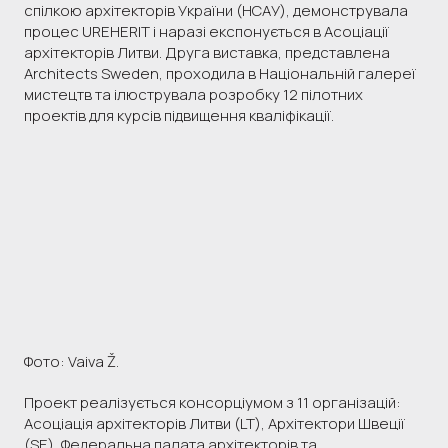
спілкою архітекторів України (НСАУ), демонструвала
процес UREHERIT і наразі експонується в Асоціації
архітекторів Литви. Друга виставка, представлена
Architects Sweden, проходила в Національній галереї
мистецтв та ілюструвала розробку 12 пілотних
проектів для курсів підвищення кваліфікації.
Фото: Vaiva Ž.
Проект реалізується консорціумом з 11 організацій:
Асоціація архітекторів Литви (LT), Архітектори Швеції
(SE), Федеральна палата архітекторів та