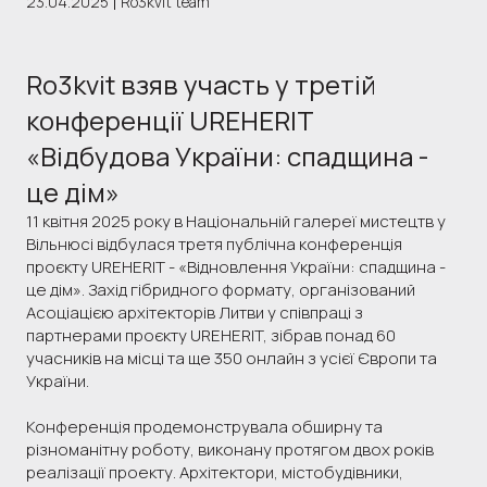
23.04.2025
Ro3kvit team
Ro3kvit взяв участь у третій
конференції UREHERIT
«Відбудова України: спадщина -
це дім»
11 квітня 2025 року в Національній галереї мистецтв у
Вільнюсі відбулася третя публічна конференція
проєкту UREHERIT - «Відновлення України: спадщина -
це дім». Захід гібридного формату, організований
Асоціацією архітекторів Литви у співпраці з
партнерами проєкту UREHERIT, зібрав понад 60
учасників на місці та ще 350 онлайн з усієї Європи та
України.
Конференція продемонструвала обширну та
різноманітну роботу, виконану протягом двох років
реалізації проекту. Архітектори, містобудівники,