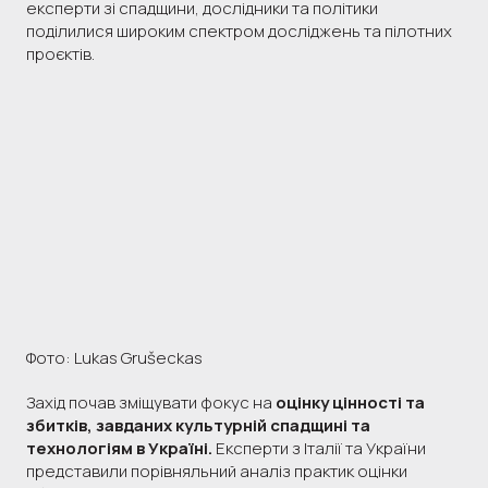
експерти зі спадщини, дослідники та політики
поділилися широким спектром досліджень та пілотних
проєктів.
Фото: Lukas Grušeckas
Захід почав зміщувати фокус на
оцінку цінності та
збитків, завданих культурній спадщині та
технологіям в Україні.
Експерти з Італії та України
представили порівняльний аналіз практик оцінки