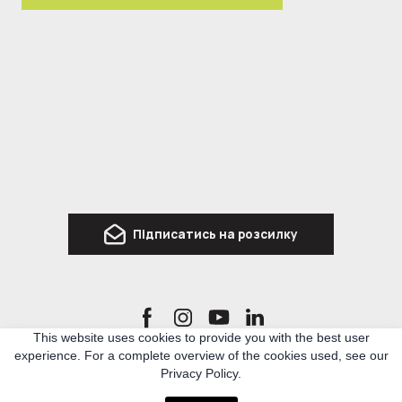
Підписатись на розсилку
This website uses cookies to provide you with the best user
experience. For a complete overview of the cookies used, see our
Ro3kvit Urban Coalition for Ukraine is a network of Ukrainian and international experts
Privacy Policy.
in architecture, urban planning and related topics, who united to develop knowledge
and methodologies for rebuilding Ukraine.