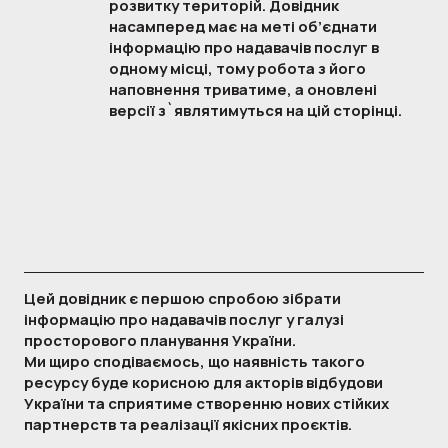
розвитку територій. Довідник 
насамперед має на меті об’єднати 
інформацію про надавачів послуг в 
одному місці, тому робота з його 
наповнення триватиме, а оновлені 
версії з`являтимуться на цій сторінці.
Цей довідник є першою спробою зібрати
інформацію про надавачів послуг у галузі
просторового планування України.
Ми щиро сподіваємось, що наявність такого
ресурсу буде корисною для акторів відбудови
України та сприятиме створенню нових стійких
партнерств та реалізації якісних проєктів.