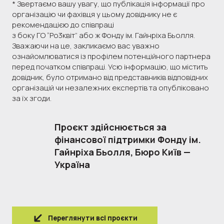
* Звертаємо вашу увагу, що публікація інформації про
організацію чи фахівця у цьому довіднику не є
рекомендацією до співпраці
з боку ГО “Ро3квіт” або ж Фонду ім. Гайнріха Бьолля.
Зважаючи на це, закликаємо вас уважно
ознайомлюватися із профілем потенційного партнера
перед початком співпраці. Усю інформацію, що містить
довідник, було отримано від представників відповідних
організацій чи незалежних експертів та опубліковано
за їх згоди.
Проєкт здійснюється за 
фінансової підтримки Фонду ім. 
Гайнріха Бьолля, Бюро Київ — 
Україна
Переглянути всі проєкти