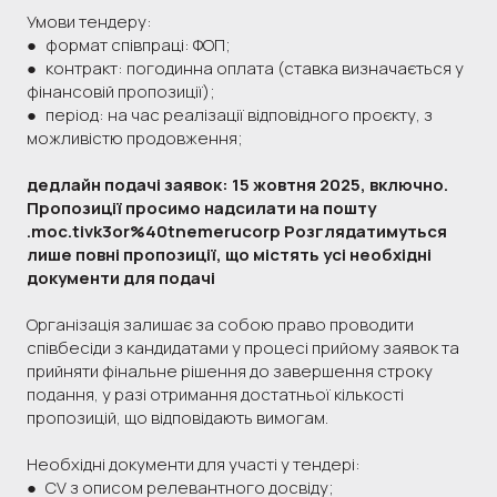
Умови тендеру:
● формат співпраці: ФОП;
● контракт: погодинна оплата (ставка визначається у
фінансовій пропозиції);
● період: на час реалізації відповідного проєкту, з
можливістю продовження;
дедлайн подачі заявок: 15 жовтня 2025, включно.
Пропозиції просимо надсилати на пошту
.moc.tivk3or%40tnemerucorp Розглядатимуться
лише повні пропозиції, що містять усі необхідні
документи для подачі
Організація залишає за собою право проводити
співбесіди з кандидатами у процесі прийому заявок та
прийняти фінальне рішення до завершення строку
подання, у разі отримання достатньої кількості
пропозицій, що відповідають вимогам.
Необхідні документи для участі у тендері:
● CV з описом релевантного досвіду;