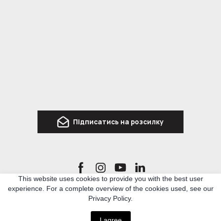
Підписатись на розсилку
This website uses cookies to provide you with the best user
experience. For a complete overview of the cookies used, see our
Ro3kvit Urban Coalition for Ukraine is a network of Ukrainian and international experts
Privacy Policy.
in architecture, urban planning and related topics, who united to develop knowledge
and methodologies for rebuilding Ukraine.
I agree