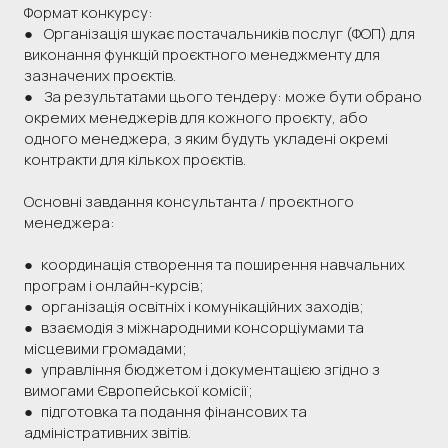
Формат конкурсу:
● Організація шукає постачальників послуг (ФОП) для
виконання функцій проєктного менеджменту для
зазначених проєктів.
● За результатами цього тендеру: може бути обрано
окремих менеджерів для кожного проєкту, або
одного менеджера, з яким будуть укладені окремі
контракти для кількох проєктів.
Основні завдання консультанта / проєктного
менеджера:
● координація створення та поширення навчальних
програм і онлайн-курсів;
● організація освітніх і комунікаційних заходів;
● взаємодія з міжнародними консорціумами та
місцевими громадами;
● управління бюджетом і документацією згідно з
вимогами Європейської комісії;
● підготовка та подання фінансових та
адміністративних звітів.