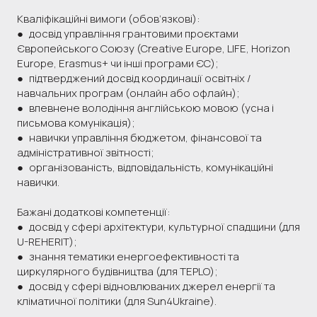
Кваліфікаційні вимоги (обов’язкові):
● досвід управління грантовими проєктами
Європейського Союзу (Creative Europe, LIFE, Horizon
Europe, Erasmus+ чи інші програми ЄС);
● підтверджений досвід координації освітніх /
навчальних програм (онлайн або офлайн);
● впевнене володіння англійською мовою (усна і
письмова комунікація);
● навички управління бюджетом, фінансової та
адміністративної звітності;
● організованість, відповідальність, комунікаційні
навички.
Бажані додаткові компетенції:
● досвід у сфері архітектури, культурної спадщини (для
U-REHERIT);
● знання тематики енергоефективності та
циркулярного будівництва (для TEPLO);
● досвід у сфері відновлюваних джерел енергії та
кліматичної політики (для Sun4Ukraine).