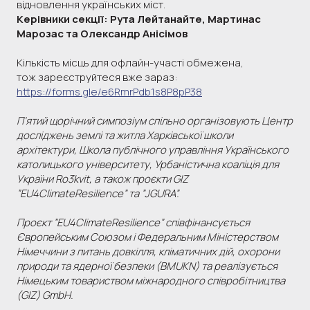
відновлення українських міст.
Керівники секції: Рута Лейтанайте, Мартинас
Марозас та Олександр Анісімов
Кількість місць для офлайн-участі обмежена,
тож зареєструйтеся вже зараз:
https://forms.gle/e6RmrPdb1s8P8pP38
П’ятий щорічний симпозіум спільно організовують Центр
досліджень землі та житла Харківської школи
архітектури, Школа публічного управління Українського
католицького університету, Урбаністична коаліція для
України Ro3kvit, а також проєкти GIZ
”EU4ClimateResilience” та ”JGURA”.
Проєкт ”EU4ClimateResilience” співфінансується
Європейським Союзом і Федеральним Міністерством
Німеччини з питань довкілля, кліматичних дій, охорони
природи та ядерної безпеки (BMUKN) та реалізується
Німецьким товариством міжнародного співробітництва
(GIZ) GmbH.