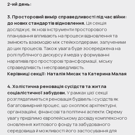
2-ий день:
3. Просторовий вимір справедливості під час війни:
до нових стандартів відновлення.
Ця секція
досліджує, як нові інструменти просторового
планування впливають на процеси відновлення та
змінюють взаємодію між стейкхолдерами, залученими
до цих процесів. Також увага буде зосереджена на
ролі публічного дискурсу й медіа у формуванні
наративів про просторові трансформації, міську
справедливість і несправедливість.
Керівниці секції: Наталія Мисак та Катерина Малая
4. Холістична реновація сусідств та житла
соціалістичної забудови.
У рамках цієї секції
розглядатиметься реновація будівель і сусідств як
багатовимірний процес, що охоплює архітектурні,
організаційні, фінансові та політичні аспекти. Окрему
увагу приділимо європейському досвіду комплексного
оновлення житлового фонду та забудованого
середовища й можливості його застосування для