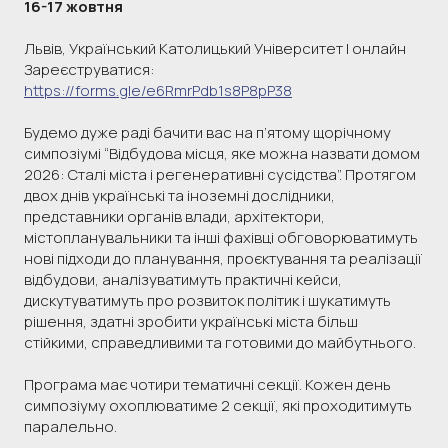
16-17 жовтня
Львів, Український Католицький Університет | онлайн
Зареєструватися:
https://forms.gle/e6RmrPdb1s8P8pP38
Будемо дуже раді бачити вас на п’ятому щорічному
симпозіумі “Відбудова місця, яке можна назвати домом
2026: Сталі міста і регенеративні сусідства”. Протягом
двох днів українські та іноземні дослідники,
представники органів влади, архітектори,
містопланувальники та інші фахівці обговорюватимуть
нові підходи до планування, проєктування та реалізації
відбудови, аналізуватимуть практичні кейси,
дискутуватимуть про розвиток політик і шукатимуть
рішення, здатні зробити українські міста більш
стійкими, справедливими та готовими до майбутнього.
Програма має чотири тематичні секції. Кожен день
симпозіуму охоплюватиме 2 секції, які проходитимуть
паралельно.