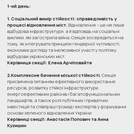
1-ий день:
1. Соціальний вимір стійкості: справедливість у
процесі відновлення міст.
Відновлення – це не лише
відбудова інфраструктури, а й відповідь на соціальні
виклики, які загострила війна. Секція зосередиться на
тому, як інтегрувати принципи гендерної чутливості,
економіки догляду та інклюзивної участі у політику
відбудови українських міст.
Керівниця секції: Елена Арчіповайте
2.Комплексне бачення міської стійкості.
Секція
присвячена питанням ефективного використання
ресурсів, розвитку стійкої інфраструктури,
енергоефективних районів і багатофункціональних
ландшафтів, а також ролі публічних і приватних
інвестицій та співпраці громад і експертів у формуванні
основи зеленого відновлення України.
Керівниці секції: Анастасія Попович та Анна
Кузишин