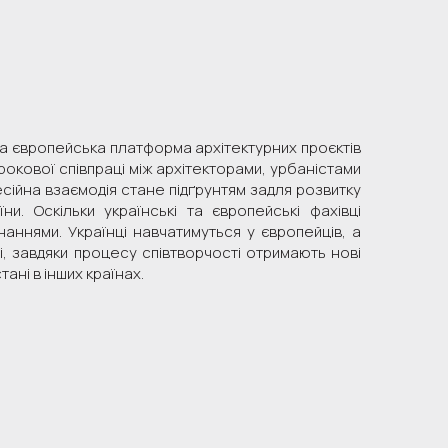
T та європейська платформа архітектурних проєктів
рокової співпраці між архітекторами, урбаністами
сійна взаємодія стане підґрунтям задля розвитку
и. Оскільки українські та європейські фахівці
аннями. Українці навчатимуться у європейців, а
ті, завдяки процесу співтворчості отримають нові
ані в інших країнах.