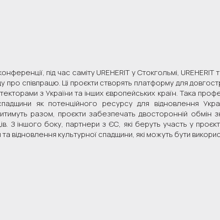
 конференції, під час саміту UREHERIT у Стокгольмі, UREHERI
у про співпрацю. Ці проєкти створять платформу для довгост
текторами з України та інших європейських країн. Така профе
спадщини як потенційного ресурсу для відновлення Україн
итимуть разом, проєкти забезпечать двосторонній обмін зн
ів. З іншого боку, партнери з ЄС, які беруть участь у проєк
та відновлення культурної спадщини, які можуть бути використ