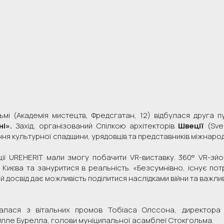
мі (Академія мистецтв, Фредсгатан, 12) відбулася друга 
ні».
Захід, організований Спілкою архітекторів
Швеції
(Sve
ня культурної спадщини, урядовців та представників міжнарод
ції UREHERIT мали змогу побачити VR-виставку. 360° VR-з
 Києва та зануритися в реальність. «Безсумнівно, існує пот
й досвід дає можливість поділитися наслідками війни та важлив
алася з вітальних промов Тобіаса Олссона, директора 
Олле Бурелла, голови муніципальної асамблеї Стокгольма.