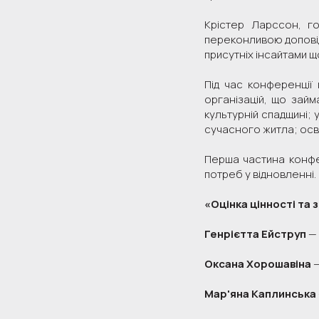
Крістер Ларссон, го
переконливою доповід
присутніх інсайтами щ
Під час конференції 
організацій, що зай
культурній спадщині; 
сучасного житла; осві
Перша частина конфер
потреб у відновленні.
«Оцінка цінності та 
Генрієтта Ейструп
— 
Оксана Хорошавіна
—
Мар'яна Каплинська