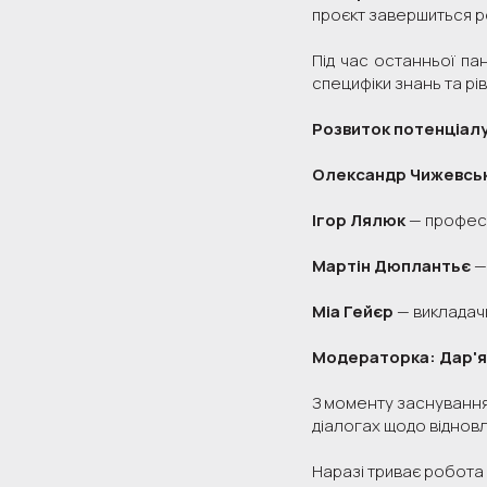
проєкт завершиться 
Під час останньої па
специфіки знань та рі
Розвиток потенціалу 
Олександр Чижевсь
Ігор Лялюк
— професо
Мартін Дюплантьє
— 
Міа Гейєр
— викладачк
Модераторка: Дар'я
З моменту заснування
діалогах щодо відновл
Наразі триває робота 