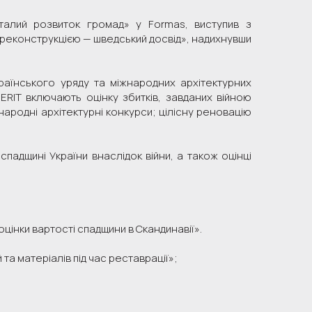
талий розвиток громад» у Formas, виступив з
реконструкцією — шведський досвід», надихнувши
країнського уряду та міжнародних архітектурних
RIT включають оцінку збитків, завданих війною
народні архітектурні конкурси; цілісну реновацію
падщині України внаслідок війни, а також оцінці
цінки вартості спадщини в Скандинавії».
а матеріалів під час реставрації»;