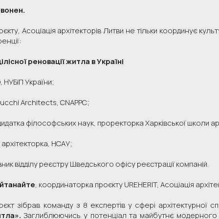
вонен.
єкту, Асоціація архітекторів Литви не тільки координує куль
енції:
лісної реновації житла в Україні
, НУБіП України;
ucchi Architects, CNAPPC;
идатка філософських наук, проректорка Харківської школи ар
 архітекторка, НСАУ;
вник відділу реєстру Шведського офісу реєстрації компаній.
ейтанайте
, координаторка проєкту UREHERIT, Асоціація архіте
оєкт зібрав команду з 8 експертів у сфері архітектурної 
тла».
Заглиблюючись у потенціал та майбутнє модерного жи