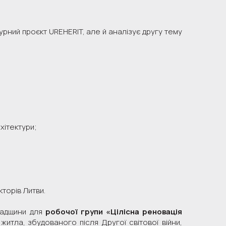
турний проєкт UREHERIT, але й аналізує другу тему
хітектури;
кторів Литви.
спадщини для
робочої групи «Цілісна реновація
тла, збудованого після Другої світової війни,