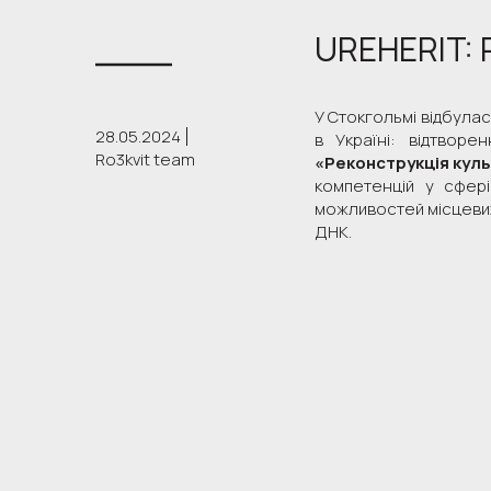
UREHERIT: 
У Стокгольмі відбула
28.05.2024
в Україні: відтворе
Ro3kvit team
«Реконструкція культ
компетенцій у сфері
можливостей місцевих
ДНК.