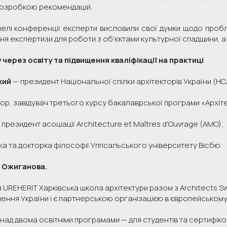
розробкою рекомендацій.
нелі конференції експерти висловили свої думки щодо проблем
вня експертизи для роботи з об'єктами культурної спадщини, а
через освіту та підвищення кваліфікації на практиці
кий
— президент Національної спілки архітекторів України (НС
р, завідувач третього курсу бакалаврської програми «Архіте
президент асоціації Architecture et Maîtres d'Ouvrage (AMO);
а та докторка філософії Уппсальського університету Вісбю.
 Ожиганова.
 UREHERIT Харківська школа архітектури разом з Architects 
ення України і є партнерською організацією в європейському
над двома освітніми програмами — для студентів та сертифіков