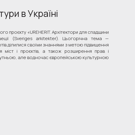
ури в Україні
ого проєкту «UREHERIT. Архітектори для спадщини
еції (Sveriges arkitekter). Цьогорічна тема —
тів ділилися своїми знаннями з метою підвищення
 міст і проєктів, а також розширення прав і
обутньою, але водночас європейською культурною