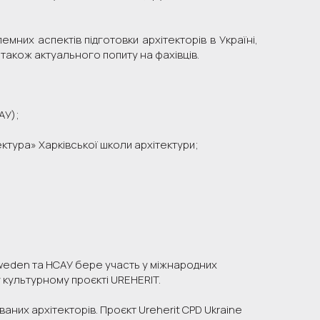
них аспектів підготовки архітекторів в Україні,
 також актуального попиту на фахівців.
АУ);
ктура» Харківської школи архітектури;
Sweden та НСАУ бере участь у міжнародних
 культурному проєкті UREHERIT.
аних архітекторів. Проєкт Ureherit CPD Ukraine