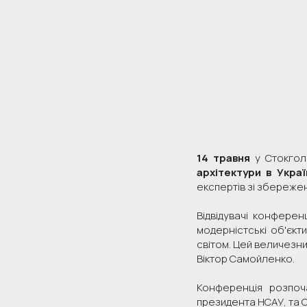
14 травня
у Стокголь
архітектури в Украї
експертів зі збережен
Відвідувачі конферен
модерністські об'єкти
світом. Цей величезни
Віктор Самойленко.
Конференція розпоч
президента НСАУ, та 