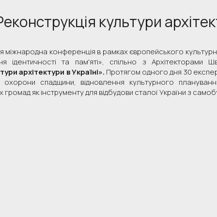
Реконструкція культури архітект
ся міжнародна конференція в рамках європейського культурн
ння ідентичності та пам'яті», спільно з Архітекторами Шв
ури архітектури в Україні».
Протягом одного дня 30 експер
 охорони спадщини, відновлення культурного планування
 громад як інструменту для відбудови сталої України з сам