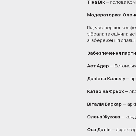
Тіна Вік
— голова Комі
Модераторка: Олена
Під час першої конфе
зібрала та оцінила вс
зі збереження спадщи
Забезпечення партис
Ает Адер
— Естонська
Даніела Кальчіу
— пр
Катаріна Фрьох
— Авс
Віталія Баркар
— архі
Олена Жукова
— канд
Оса Далін
— директор