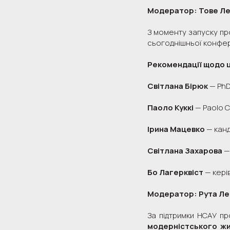
Модератор: Тове Ле
З моменту запуску про
сьогоднішньої конфер
Рекомендації щодо ці
Світлана Бірюк
— PhD
Паоло Куккі
— Paolo C
Ірина Мацевко
— канд
Світлана Захарова
—
Бо Лагерквіст
— кері
Модератор: Рута Л
За підтримки НСАУ пр
модерністського жи