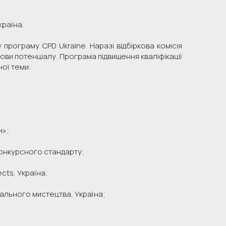
країна.
програму CPD Ukraine. Наразі відбіркова комісія
дови потенціалу. Програма підвищення кваліфікації
ої теми:
и»;
конкурсного стандарту;
cts, Україна;
ального мистецтва, Україна;