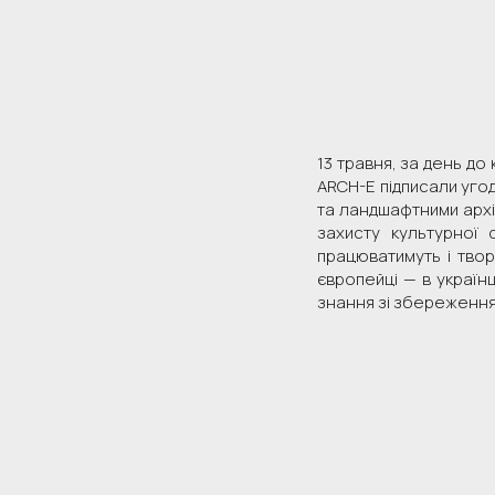
13 травня, за день до
ARCH-E підписали угод
та ландшафтними архі
захисту культурної 
працюватимуть і твор
європейці — в українц
знання зі збереження 