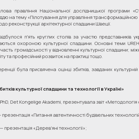
лова правління Національної дослідницької програми «С
дю на тему «Пілотування для управління трансформаційною 
одо реконструкції архітектурної спадщини Швеції.
відбулося п'ять круглих столів за участю представників у
маються охороною культурної спадщини. Основні теми UREHE
участь громадськості у відновленні культурної спадщини; між
ту та професійний розвиток на практиці тощо.
енції була присвячена оцінці збитків, завданих культурній с
збитків культурної спадщини та технології в Україні»
PhD, Det Kongelige Akademi, презентувала звіт «Методологія о
 презентація «Питання автентичності будівельних технологій т
— презентація «Дерев'яні технології»;