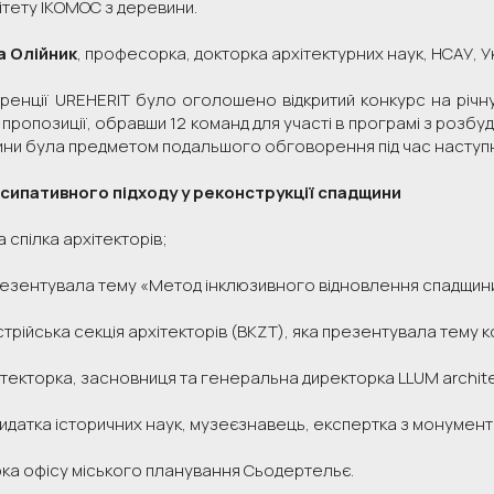
тету ІКОМОС з деревини.
 Олійник
, професорка, докторка архітектурних наук, НСАУ, У
ренції UREHERIT було оголошено відкритий конкурс на річну 
і пропозиції, обравши 12 команд для участі в програмі з розбу
ни була предметом подальшого обговорення під час наступн
ипативного підходу у реконструкції спадщини
 спілка архітекторів;
езентувала тему «Метод інклюзивного відновлення спадщин
трійська секція архітекторів (BKZT), яка презентувала тему 
текторка, засновниця та генеральна директорка LLUM archite
идатка історичних наук, музеєзнавець, експертка з монумент
ка офісу міського планування Сьодертельє.