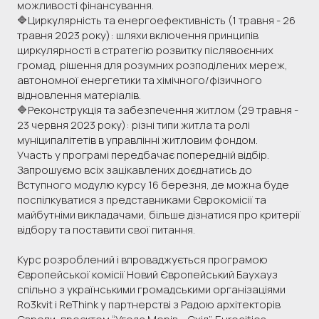
можливості фінансування.
🔷Циркулярність та енергоефективність (1 травня - 26
травня 2023 року): шляхи включення принципів
циркулярності в стратегію розвитку післявоєнних
громад, рішення для розумних розподілених мереж,
автономної енергетики та хімічного/фізичного
відновлення матеріалів.
🔷Реконструкція та забезпечення житлом (29 травня -
23 червня 2023 року): різні типи житла та ролі
муніципалітетів в управлінні житловим фондом.
Участь у програмі передбачає попередній відбір.
Запрошуємо всіх зацікавлених доєднатись до
Вступного модулю курсу 16 березня, де можна буде
поспілкуватися з представниками Єврокомісії та
майбутніми викладачами, більше дізнатися про критерії
відбору та поставити свої питання.
Курс розроблений і впроваджується програмою
Європейської комісії Новий Європейський Баухауз
спільно з українськими громадськими організаціями
Ro3kvit і ReThink у партнерстві з Радою архітекторів