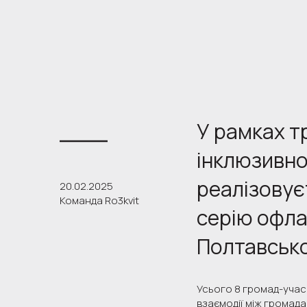
У рамках т
інклюзивног
реалізовує
20.02.2025
Команда Ro3kvit
серію офла
Полтавсько
Усього 8 громад-учас
взаємодії між громада