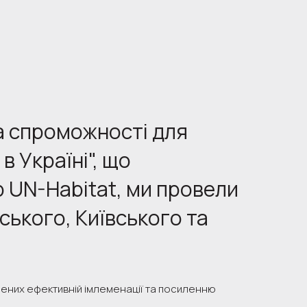
а спроможності для
в Україні", що
b UN-Habitat, ми провели
ького, Київського та
чених ефективній імлеменації та посиленню