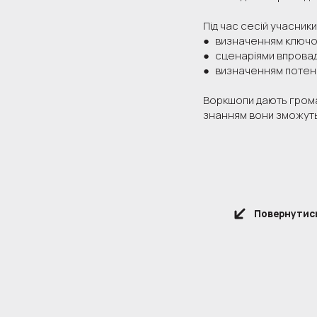
Під час сесій учасник
● визначенням ключови
● сценаріями впровад
● визначенням потенці
Воркшопи дають громад
знанням вони зможуть
Повернутись