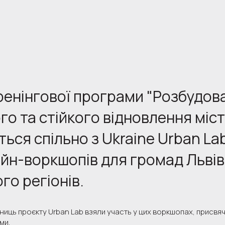
ренінгової програми "Розбудов
о та стійкого відновлення міст 
ться спільно з Ukraine Urban La
йн-воркшопів для громад Львівс
го регіонів.
ниць проєкту Urban Lab взяли участь у цих воркшопах, присвя
ми.