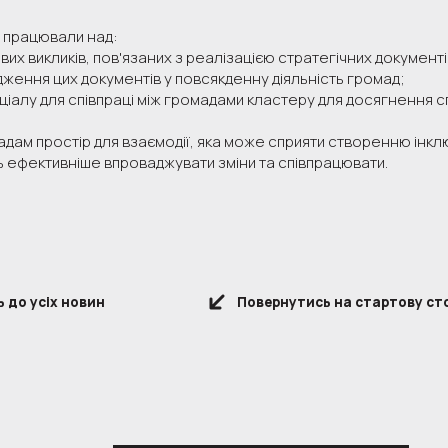
и працювали над:
х викликів, пов'язаних з реалізацією стратегічних документі
ження цих документів у повсякденну діяльність громад;
алу для співпраці між громадами кластеру для досягнення спі
ам простір для взаємодії, яка може сприяти створенню інклю
 ефективніше впроваджувати зміни та співпрацювати.
 до усіх новин
Повернутись на стартову ст