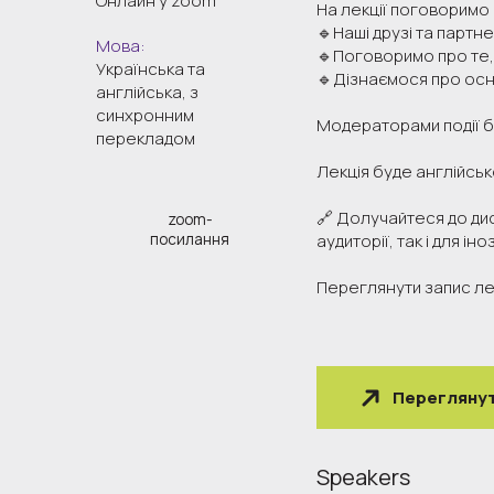
Онлайн у zoom
На лекції поговоримо 
🔹Наші друзі та партн
Мова:
🔹Поговоримо про те, 
Українська та
🔹Дізнаємося про осн
англійська, з
синхронним
Модераторами події б
перекладом
Лекція буде англійсь
🔗 Долучайтеся до дис
zoom-
посилання
аудиторії, так і для і
Переглянути запис ле
Переглянут
Speakers