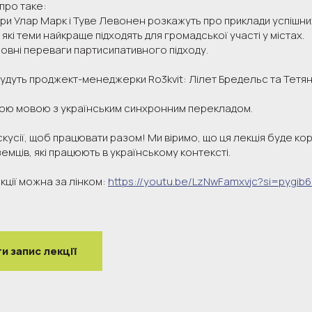
про таке:
ери Улар Марк і Туве Левонен розкажуть про приклади успішни
які теми найкраще підходять для громадської участі у містах.
овні переваги партисипативного підходу.
удуть проджект-менеджерки Ro3kvit: Лілет Бредельс та Тетян
кою мовою з українським синхронним перекладом.
кусії, щоб працювати разом! Ми віримо, що ця лекція буде к
ноземців, які працюють в українському контексті.
кції можна за лінком:
https://youtu.be/LzNwFamxvjc?si=pygib
и запис лекції