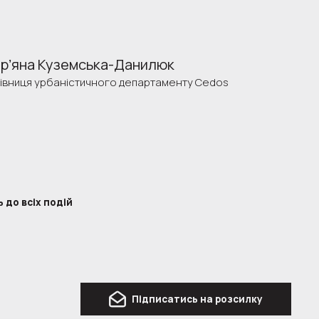
рʼяна Куземська-Данилюк
івниця урбаністичного департаменту Cedos
 до всіх подій
Підписатись на розсилку