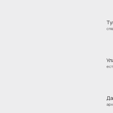
Ту
спі
Ул
ест
Да
арх