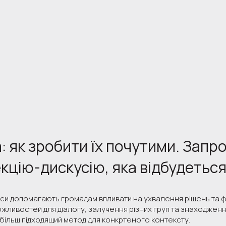
а: як зробити їх почутими. Запр
екцію-дискусію, яка відбудетьс
си допомагають громадам впливати на ухвалення рішень та ф
жливостей для діалогу, залучення різних груп та знаходження
йбільш підходящий метод для конкртеного контексту.