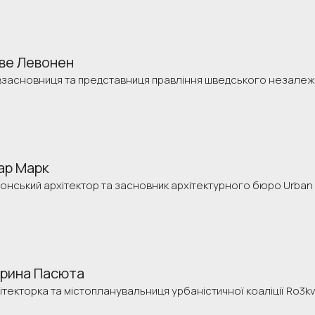
ве Левонен
взасновниця та представниця правління шведського незалеж
ар Марк
онський архітектор та засновник архітектурного бюро Urban 
рина Пасюта
ітекторка та містопланувальниця урбаністичної коаліції Ro3kv