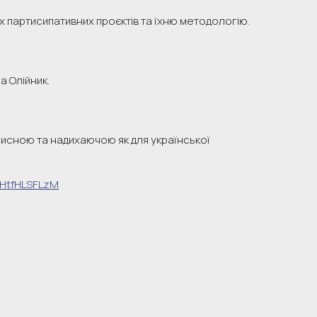
х партисипативних проєктів та їхню методологію.
а Олійник.
орисною та надихаючою як для української
6HtfHLSFLzM