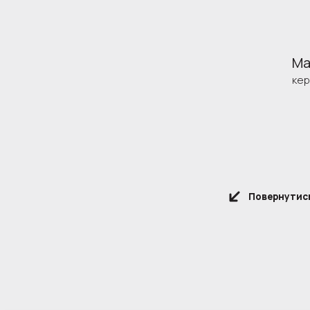
Ма
кер
Повернутись