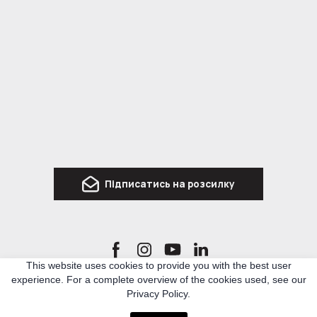
Підписатись на розсилку
This website uses cookies to provide you with the best user
experience. For a complete overview of the cookies used, see our
Ro3kvit Urban Coalition for Ukraine is a network of Ukrainian and international experts
Privacy Policy.
in architecture, urban planning and related topics, who united to develop knowledge
and methodologies for rebuilding Ukraine.