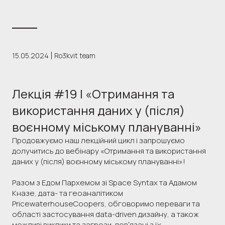
15.05.2024
Ro3kvit team
Лекція #19 | «Отримання та
використання даних у (після)
воєнному міському плануванні»
Продовжуємо наш лекційний цикл і запрошуємо
долучитись до вебінару «Отримання та використання
даних у (після) воєнному міському плануванні»!
Разом з Едом Пархемом зі Space Syntax та Адамом
Кназе, дата- та геоаналітиком
PricewaterhouseCoopers, обговоримо переваги та
області застосування data-driven дизайну, а також
можливі виклики та загрози, повʼязані з їх