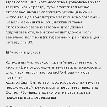
втрат серед цивільного населення, руйнування житла
та критичної інфраструктури, а також величезної
екологічної шкоди. Забезпечити українців якісним
житлом там, де воно потрібне та коли воно потрібне –
це величезний виклик. Всі ці важливі питання
обговоримо разом із авторами дослідження
“Відбудова міста, яке можна назвати домом: роль
земельної політики в (після)воєнній Україні” вже в цей
четвер, о 19:00.
👥 Учасники дискусії:
▪️Олександр Анісімов - докторант Університету Аалто,
керівник Центру досліджень землі та житла Харківської
школи архітектури, засновник ГО «Нова житлова
політика»;
▪️Доктор Едвін Буйтелаар, професор розвитку землі та
нерухомості в Утрехтському університеті, Нідерланди.
Експерт PBL Нідерландського агентства з оцінки
навколишнього середовища