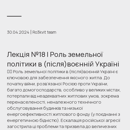
30.04.2024
Ro3kvit team
Лекція №18 | Роль земельної
політики в (після)воєнній Україні
👉🏻 Роль земельної політики в (після)воєнній Україні є
ключовою для забезпечення якісного житла. До
початку війни, розв’язаної Росією проти України,
багато домогосподарств, особливо у великих містах,
потерпали від неадекватних житлових умов, зокрема
перенаселеності, неналежного технічного
обслуговування будинків та низької
енергоефективності житлового фонду (у поєднанні з
енергетичною бідністю). Ескалація російської агресії
загострила ці проблеми та призвела до величезних