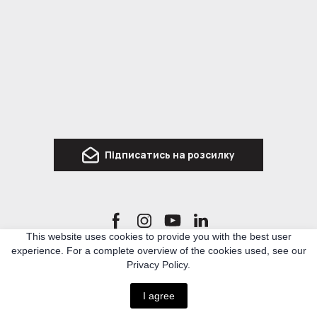
Підписатись на розсилку
This website uses cookies to provide you with the best user
experience. For a complete overview of the cookies used, see our
Ro3kvit Urban Coalition for Ukraine is a network of Ukrainian and international experts
Privacy Policy.
in architecture, urban planning and related topics, who united to develop knowledge
and methodologies for rebuilding Ukraine.
I agree
All rights Reserved