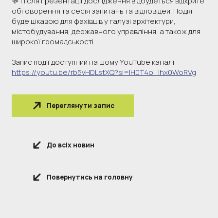
💬 Після презентації дослідження відбудеться відкрите
обговорення та сесія запитань та відповідей. Подія
буде цікавою для фахівців у галузі архітектури,
містобудування, державного управління, а також для
широкої громадськості.
Запис події доступний на шому YouTube каналі
https://youtu.be/rb5vHDLstXQ?si=IH0T4o_lhx0WoRVg
Переглянути запис
До всіх новин
Повернутись на головну